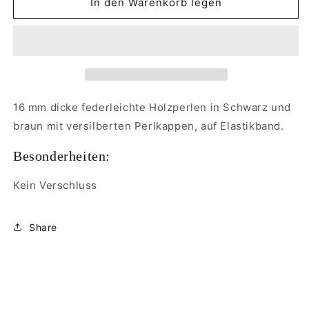
für
für
In den Warenkorb legen
Armband,
Armband,
Holzperlen
Holzperlen
16 mm dicke federleichte Holzperlen in Schwarz und
braun mit versilberten Perlkappen, auf Elastikband.
Besonderheiten:
Kein Verschluss
Share