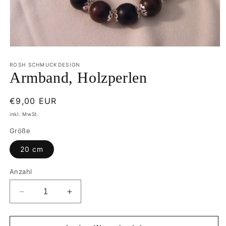
Medien
1
in
ROSH SCHMUCKDESIGN
Modal
Armband, Holzperlen
öffnen
Normaler
€9,00 EUR
Preis
inkl. MwSt.
Größe
20 cm
Anzahl
Verringere
Erhöhe
die
die
Menge
Menge