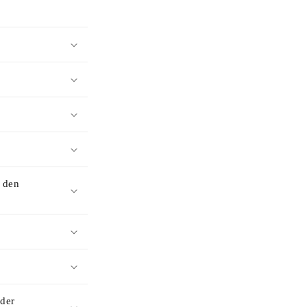
h den
 der